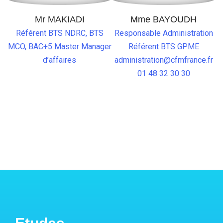
Mr MAKIADI
Mme BAYOUDH
Référent BTS NDRC, BTS
Responsable Administration
MCO, BAC+5 Master Manager
Référent BTS GPME
d’affaires
administration@cfmfrance.fr
01 48 32 30 30